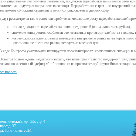
стимулированием потребления полимеров, продуктов переработки занимаются сами ком
полимерная индустрия направлена на экспорт. Переработчики сырья – на внутренний рын
возможное сближение стратегий и точки соприкосновения данных сфер.
Будут рассмотрены такие основные проблемы, мешающие росту перерабатывающей про
низкая доходность перерабатывающих предприятий (из-за импорта за рубеж),
снижение конкурентоспособности отечественных производителей из-за высоких 
невозможность использования потенциала внутреннего рынка из-за неразвитого
использование внешнего рынка, вследствие высоких цен.
В ходе Конгресса участниками планируется проанализировать сложившиеся ситуации и 
Остаётся только ждать, надеяться и верить, что наше правительство поддержит предпр
возможно и сезонный "дефицит" и "остановки на профилактику" крупнейших заводов кан
все новости
омятнический пер., 3/5, стр. 4
 проезд, 37
ул. Золотистая, 202/1