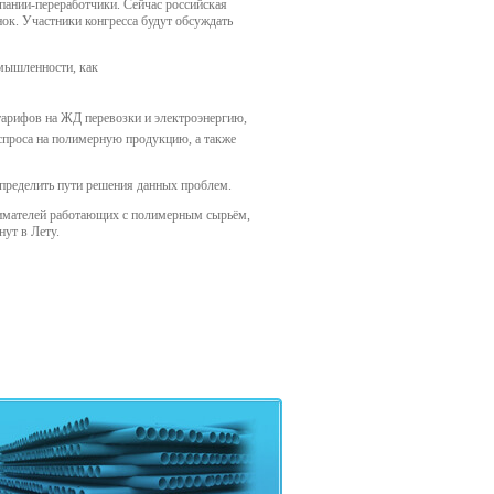
пании-переработчики. Сейчас российская
ок. Участники конгресса будут обсуждать
мышленности, как
тарифов на ЖД перевозки и электроэнергию,
 спроса на полимерную продукцию, а также
определить пути решения данных проблем.
инимателей работающих с полимерным сырьём,
ут в Лету.