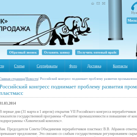
Нуж
Моск
Обратный звонок
Оставить заявку
Получить оптовый прайс
сти
Статьи
Сертификаты
Фото
Доставка
Контакты
Главная страница
/
Новости
/ Российский конгресс поднимает проблему развития промышленн
Российский конгресс поднимает проблему развития про
пластмасс
31.03.2014
В первые дни (31 марта и 1 апреля) открытия VII Российского конгресса переработчико
показатели государственной программы «Развитие промышленности и повышение её конк
подпрограммы «Химический комплекс».
Зам. Председателя Совета Объединения переработчиков пластмасс В.В. Абрамов отметил
превышает предложение. Это связано со слабым государственным регулированием сырье